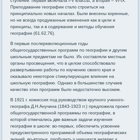
ступеней: первая включала I-V классы, а вторая – VI-IX.
Преподавание географии стало строиться на
принципиально новых началах. Были внесены коренные,
но не всегда продуманные изменения как в цели и
принципы, так и в содержание и методы обучения
географии (61.62,76).
В первые послереволюционные годы
общегосударственных программ по географии и другим
школьным предметам не было. Их составляли местные
органы просвещения, что в целом способствовало
развертыванию работы по изучению своего края и
оказывало некоторое стимулирующее влияние на
школьную географию. Однако в большинстве случаев
качество этих программ было недостаточно высоким.
В 1921 г. комиссия под руководством крупного ученого-
географа Д.Н.Анучина (1843-1923 гг.) предложила проект
общегосударственной программы по географии, в
которой отмечались две важные задачи изучения
географии в школе: во-первых, обеспечить усвоение
предусмотренного программой объема географических
знаний, во-вторых, пробудить у учащихся интерес к