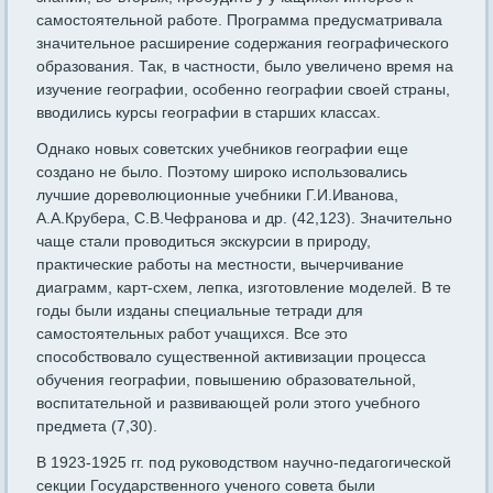
самостоятельной работе. Программа предусматривала
значительное расширение содержания географического
образования. Так, в частности, было увеличено время на
изучение географии, особенно географии своей страны,
вводились курсы географии в старших классах.
Однако новых советских учебников географии еще
создано не было. Поэтому широко использовались
лучшие дореволюционные учебники Г.И.Иванова,
А.А.Крубера, С.В.Чефранова и др. (42,123). Значительно
чаще стали проводиться экскурсии в природу,
практические работы на местности, вычерчивание
диаграмм, карт-схем, лепка, изготовление моделей. В те
годы были изданы специальные тетради для
самостоятельных работ учащихся. Все это
способствовало существенной активизации процесса
обучения географии, повышению образовательной,
воспитательной и развивающей роли этого учебного
предмета (7,30).
В 1923-1925 гг. под руководством научно-педагогической
секции Государственного ученого совета были