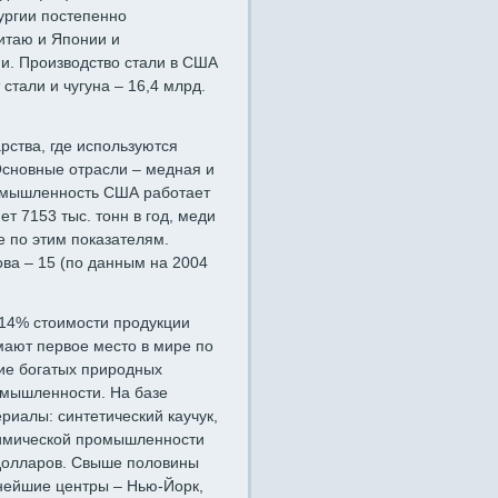
ургии постепенно
итаю и Японии и
и. Производство стали в США
 стали и чугуна – 16,4 млрд.
рства, где используются
Основные отрасли – медная и
ромышленность США работает
т 7153 тыс. тонн в год, меди
е по этим показателям.
ова – 15 (по данным на 2004
14% стоимости продукции
ют первое место в мире по
чие богатых природных
омышленности. На базе
иалы: синтетический каучук,
химической промышленности
. долларов. Свыше половины
нейшие центры – Нью-Йорк,