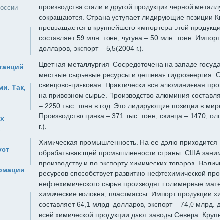
производства стали и другой продукции черной металл
России
сокращаются. Страна уступает лидирующие позиции К
превращается в крупнейшего импортера этой продукци
составляет 59 млн. тонн, чугуна – 50 млн. тонн. Импорт
долларов, экспорт – 5,5(2004 г.).
Цветная металлургия. Сосредоточена на западе госуда
станций
местные сырьевые ресурсы и дешевая гидроэнергия. 
свинцово-цинковая. Практически вся алюминиевая п
и. Так,
на привозном сырье. Производство алюминия составляе
– 2250 тыс. тонн в год. Это лидирующие позиции в мир
Производство цинка – 371 тыс. тонн, свинца – 1470, ол
ых
г.).
в
Химическая промышленность. На ее долю приходится 
уст
обрабатывающей промышленности страны. США занима
производству и по экспорту химических товаров. Нали
рмации
ресурсов способствует развитию нефтехимической пр
нефтехимического сырья производят полимерные матер
химические волокна, пластмассы. Импорт продукции 
составляет 64,1 млрд. долларов, экспорт – 74,0 млрд
всей химической продукции дают заводы Севера. Круп