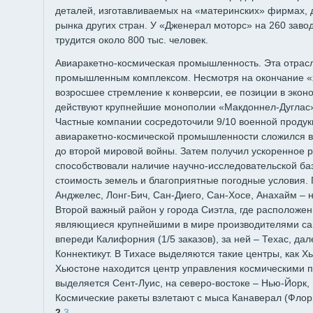
деталей, изготавливаемых на «материнских» фирмах, 
рынка других стран. У «Дженерал моторс» на 260 заво
трудится около 800 тыс. человек.
Авиаракетно-космическая промышленность. Эта отрасл
промышленным комплексом. Несмотря на окончание «
возросшее стремление к конверсии, ее позиции в экон
действуют крупнейшие монополии «Макдоннел-Дуглас»,
Частные компании сосредоточили 9/10 военной продук
авиаракетно-космической промышленности сложился в
до второй мировой войны. Затем получил ускоренное р
способствовали наличие научно-исследовательской ба
стоимость земель и благоприятные погодные условия. 
Анджелес, Лонг-Бич, Сан-Диего, Сан-Хосе, Анахайм – 
Второй важный район у города Сиэтла, где расположе
являющиеся крупнейшими в мире производителями са
впереди Калифорния (1/5 заказов), за ней – Техас, да
Коннектикут. В Тихасе выделяются такие центры, как Х
Хьюстоне находится центр управления космическими 
выделяется Сент-Луис, на северо-востоке – Нью-Йорк,
Космические ракеты взлетают с мыса Канаверал (Флор
2
3