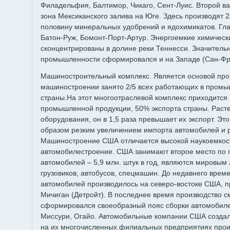
Филадельфия, Балтимор, Чикаго, Сент-Луис. Второй в
зона Мексиканского залива на Юге. Здесь производят 
половину минеральных удобрений и ядохимикатов. Гла
Батон-Руж, Бомонт-Порт-Артур. Энергоемкие химическ
сконцентрированы в долине реки Теннесси. Значитель
промышленности сформировался и на Западе (Сан-Фра
Машиностроительный комплекс. Является основой пр
машиностроении занято 2/5 всех работающих в пром
страны.На этот многоотраслевой комплекс приходится
промышленной продукции, 50% экспорта страны. Раст
оборудования, он в 1,5 раза превышает их экспорт. Эт
образом резким увеличением импорта автомобилей и 
Машиностроение США отличается высокой наукоемкос
автомобилестроение. США занимают второе место по п
автомобилей – 5,9 млн. штук в год, являются мировым
грузовиков, автобусов, спецмашин. До недавнего врем
автомобилей производилось на северо-востоке США, 
Мичиган (Детройт). В последнее время производство см
сформировался своеобразный пояс сборки автомобилей
Миссури, Огайо. Автомобильные компании США создал
на их многочисленных филиальных предприятиях произ