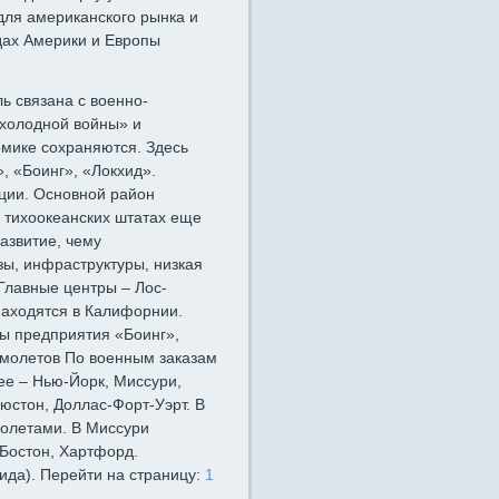
для американского рынка и
дах Америки и Европы
ь связана с военно-
холодной войны» и
омике сохраняются. Здесь
 «Боинг», «Локхид».
ции. Основной район
 тихоокеанских штатах еще
азвитие, чему
зы, инфраструктуры, низкая
Главные центры – Лос-
находятся в Калифорнии.
ны предприятия «Боинг»,
молетов По военным заказам
лее – Нью-Йорк, Миссури,
ьюстон, Доллас-Форт-Уэрт. В
полетами. В Миссури
 Бостон, Хартфорд.
ида). Перейти на страницу:
1