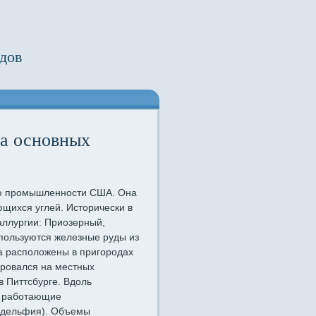
дов
а основных
ью промышленности США. Она
ющихся углей. Исторически в
ллургии: Приозерный,
пользуются железные руды из
а расположены в пригородах
ировался на местных
 Питтсбурге. Вдоль
, работающие
адельфия). Объемы