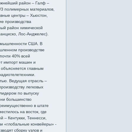
ажнейший район – Галф –
2/3 полимерных материалов,
вные центры – Хьюстон,
ие производства
ный район химической
нциско, Лос-Анджелес).
омышленности США. В
ышленном производстве
 почти 40% всей
ет импорт машин и
о объясняется главным
радиотелетехники.
тью. Ведущая отрасль –
роизводству легковых
 лидером по выпуску
ени большинство
преимущественно в штате
естилось на восток, где
 – Кентукки, Теннесси,
и «глобальные конвейеры» -
водят сборку узлов и