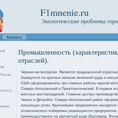
F1mnenie.ru
Экологические проблемы горо
Контакты
Промышленность (характеристик
ной
отраслей).
тая
Черная металлургия. Является традиционной отрасл
России
базируется на крупных запасах железной руды и коксу
США сформировались три главных района черной мета
Северо-Аппалачский и Приатлантический. В первом ис
ности в
местных месторождений. Главные центры производств
Чикаго и Детройта. Северо-Аппалачский район сформ
коксующих углях. Крупнейшие предприятия находятся в
еление
атлантического побережья размещаются предприятия
преимущественно на импортной руде (Балтимор, Фил