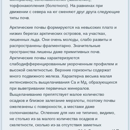
торфонакопления (болотного). На равнинах при
движении с севера на юг сменяют друг друга следующие
типы почв.
Арктические почвы формируются на невысоких плато и
низких берегах арктических островов, на участках,
лишенных льда. Они очень молоды, слабо развиты и
распространены фрагментарно. Значительные
пространства лишены даже примитивных почв.
Арктические почвы характеризуются
слабодифференцированным укороченным профилем и
высокой скелетностью. Верхние горизонты содержат
много подвижного железа. Характерна весьма малая
интенсивность выщелачивания Са и Мд, образующихся
при выветривании первичных минералов.
Выщелачиванию препятствует малое количество
осадков и близкое залегание мерзлоты, поэтому почвы
ожелезнены с поверхности, а местами даже
солончаковаты. Оглеение для них не типично, видимо,
не столько из-за малого количества осадков и
скелетности, сколько из-за отсутствия заметных