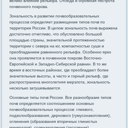
велико влияние рельефа. Отсюда и огромная пестрота
почвенного покрова.
Зональность в развитии почвообразовательных
процессов определяет размещение типов почв по
территории России. В целом зональность почв выражена
достаточно отчетливо, что обусловлено большой
площадью страны, значительной протяженностью
территории с севера на юг, компактностью суши и
преобладанием равнинного рельефа. Особенно ярко
она проявляется в почвенном покрове Восточно-
Европейской и Западно-Сибирской равнин. В то же
время в восточных районах, где преобладают более
значительные высоты, а часто и горный рельеф, где
распространена многолетняя мерзлота, зональность
несколько затушевывается.
Основные типы почв России. Все разнообразие типов
почв определяется соотношением основных
почвообразовательных процессов: глеевого,
подзолообразования, дернового (гумусонакопления),
оглинения (образования вторичных глинистых
минералов), соленакопления (засоления),