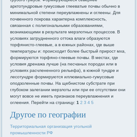
арктотундровые гумусовые глееватые почвы обычно в
минимальной степени переувлажнены и оглеены. Для
почвенного покрова характерна комплексность,
связанная с полигональными образованиями,
возникающими в результате мерзлотных процессов. В
условиях затрудненного оттока влаги образуются
торфянисто-глеевые, а в южных районах, где выше
температуры и: происходит более быстрый прирост мха,
формируются торфяно-глеевые почвы. В местах, где
условия дренажа лучше (на песчаных породах или в
условиях расчлененного рельефа), в южной тундре и
лесотундре формируются иллювиально-гумусовые
оподзоленные почвы. На щебнистом субстрате при
глубоком залегании мерзлоты или при ее отсутствии они
могут вовсе не иметь признаков переувлажнения и
оглеения. Перейти на страницу:
1
2
3
4
5
Другое по географии
Территориальная организация угольной
промышленности РФ