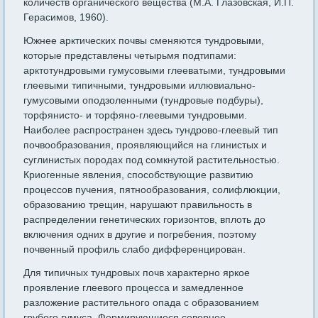
количеств органического вещества (М.А. Глазовская, И.П.
Герасимов, 1960).
Южнее арктических почвы сменяются тундровыми,
которые представлены четырьмя подтипами:
арктотундровыми гумусовыми глееватыми, тундровыми
глеевыми типичными, тундровыми иллювиально-
гумусовыми оподзоленными (тундровые подбуры),
торфянисто- и торфяно-глеевыми тундровыми.
Наиболее распространен здесь тундрово-глеевый тип
почвообразования, проявляющийся на глинистых и
суглинистых породах под сомкнутой растительностью.
Криогенные явления, способствующие развитию
процессов пучения, пятнообразования, солифлюкции,
образованию трещин, нарушают правильность в
распределении генетических горизонтов, вплоть до
включения одних в другие и погребения, поэтому
почвенный профиль слабо дифференцирован.
Для типичных тундровых почв характерно яркое
проявление глеевого процесса и замедленное
разложение растительного опада с образованием
грубого гумуса. Формирующиеся севернее