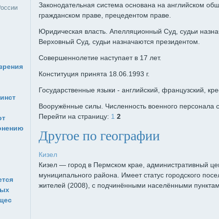
Законодательная система основана на английском об
России
гражданском праве, прецедентом праве.
Юридическая власть. Апелляционный Суд, судьи назна
Верховный Суд, судьи назначаются президентом.
Совершеннолетие наступает в 17 лет.
зрения
Конституция принята 18.06.1993 г.
Государственные языки - английский, французский, кре
инст
Вооружённые силы. Численность военного персонала сос
Перейти на страницу:
1
2
от
онению
Другое по географии
Кизел
Кизел — город в Пермском крае, административный це
муниципального района. Имеет статус городского посе
ется
жителей (2008), с подчинёнными населёнными пунктами
ных
ущес