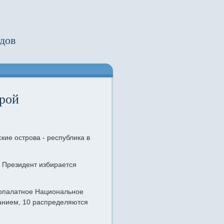
дов
трой
ие острова - республика в
. Президент избирается
нопалатное Национальное
анием, 10 распределяются