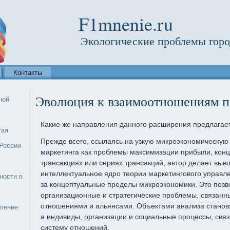
F1mnenie.ru
Экологические проблемы горо
Контакты
Эволюция к взаимоотношениям п
ной
Какие же направления данного расширения предлагает
тая
Прежде всего, ссылаясь на узкую микроэкономическую
России
маркетинга как проблемы максимизации прибыли, кон
трансакциях или сериях трансакций, автор делает выво
интеллектуальное ядро теории маркетингового управ
ности в
за концептуальные пределы микроэкономики. Это позв
организационные и стратегические проблемы, связанн
отношениями и альянсами. Объектами анализа станов
еление
а индивиды, организации и социальные процессы, свя
систему отношений.