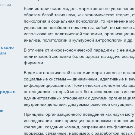
России
Если историческая модель маркетингового управлени
образом базой таких наук, как экономическая теория, с
психология и социальная психология, то изменение м
управления неизбежно повлечет за собой, по мнению 
использования политической экономии, организационн
анализа, политологии и культурной антропологии и др.
 около
В отличие от микроэкономической парадигмы с ее акц
15%
политической экономии более адекватна задаче иссл
фирмами.
В рамках политической экономии маркетинговые орган
социальные системы — динамичные, адаптивные и вн
дифференцированные. Политическая экономия облад
ироды в
потенциалом, который может быть использован в иссл
административных отношениях с другими организациям
внутренних действий, диктуемых рыночной ситуацией.
ые
Принципы организационного поведения как науки могу
исследовании таких присущих партнерским отношениям
коалиции, создание команд, разрешение конфликтных 
процессы, связанные, например, с разработкой новых