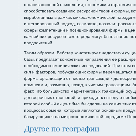
организационной психологии, экономики и стратегичес
способствовать созданию ресурсной теории фирмы, кот
выработанных в рамках микроэкономической парадигм
интегрированный подход, возможно, позволит рассмот
сферы компетенции и позиционирования фирмы в цен
важнейших ресурсов такого рода могут быть знание по
предпочтений.
Таким образом, Вебстер констатирует недостатки сущ
базы, предлагает конкретные направления ее расшире
необходимых эмпирических исследований. При этом во 
сил и факторов, побуждающих фирмы перемещаться в
формы организации от чистых трансакций к долгосроч
альянсам и, возможно, назад, к чистым трансакциям. А
факт, что большинство маркетинговых трансакций осущ
долгосрочных отношений, и приходит к выводу о необх
которой особый акцент был бы сделан на самих этих в
процессах обмена, которые являются основным предм
базирующихся на микроэкономической парадигме Пере
Другое по географии