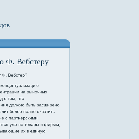
дов
о Ф. Вебстеру
 Ф. Вебстер?
 концептуализацию
центрации на рыночных
д о том, что
ления должно быть расширено
олит более полно охватить
ые с партнерскими
ятся уже не товары и фирмы,
зывающие их в единую