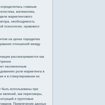
я определялась главным
татистика, математика,
одели маркетингового
автора, необходимость
ой психологии, правового
ентом на ценах парадигма
едования отношений между
изации рассматриваются как
утренне
ает несомненным
едованиях роли маркетинга в
и и в стимулировании их
т быть использованы при
 явлений, как переговоры,
ситуаций и групповые
 товаров. Привлечение данных