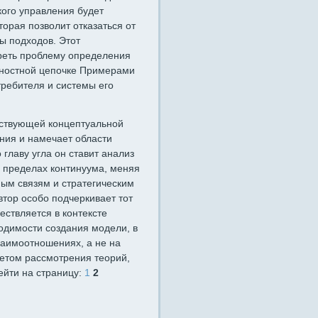
кого управления будет
орая позволит отказаться от
ы подходов. Этот
реть проблему определения
ностной цепочке Примерами
требителя и системы его
ествующей концептуальной
ния и намечает области
главу угла он ставит анализ
 пределах континуума, меняя
ным связям и стратегическим
втор особо подчеркивает тот
ествляется в контексте
одимости создания модели, в
заимоотношениях, а не на
етом рассмотрения теорий,
йти на страницу:
1
2