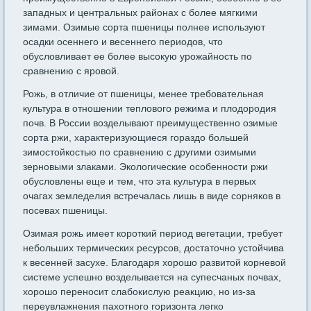
западных и центральных районах с более мягкими
зимами. Озимые сорта пшеницы полнее используют
осадки осеннего и весеннего периодов, что
обусловливает ее более высокую урожайность по
сравнению с яровой.
Рожь, в отличие от пшеницы, менее требовательная
культура в отношении теплового режима и плодородия
почв. В России возделывают преимущественно озимые
сорта ржи, характеризующиеся гораздо большей
зимостойкостью по сравнению с другими озимыми
зерновыми злаками. Экологические особенности ржи
обусловлены еще и тем, что эта культура в первых
очагах земледелия встречалась лишь в виде сорняков в
посевах пшеницы.
Озимая рожь имеет короткий период вегетации, требует
небольших термических ресурсов, достаточно устойчива
к весенней засухе. Благодаря хорошо развитой корневой
системе успешно возделывается на супесчаных почвax,
хорошо переносит слабокислую реакцию, но из-за
переувлажнения пахотного горизонта легко