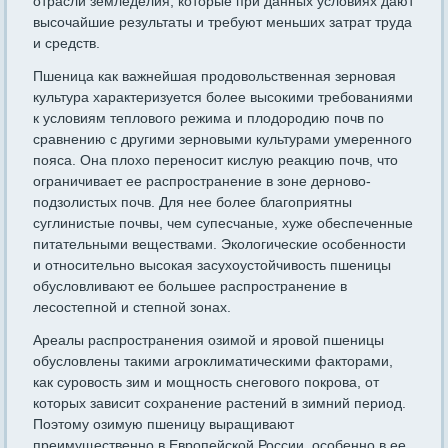
отрасли земледелия, которые при данных условиях дают
высочайшие результаты и требуют меньших затрат труда
и средств.
Пшеница как важнейшая продовольственная зерновая
культура характеризуется более высокими требованиями
к условиям теплового режима и плодородию почв по
сравнению с другими зерновыми культурами умеренного
пояса. Она плохо переносит кислую реакцию почв, что
ограничивает ее распространение в зоне дерново-
подзолистых почв. Для нее более благоприятны
суглинистые почвы, чем супесчаные, хуже обеспеченные
питательными веществами. Экологические особенности
и относительно высокая засухоустойчивость пшеницы
обусловливают ее большее распространение в
лесостепной и степной зонах.
Ареалы распространения озимой и яровой пшеницы
обусловлены такими агроклиматическими факторами,
как суровость зим и мощность снегового покрова, от
которых зависит сохранение растений в зимний период.
Поэтому озимую пшеницу выращивают
преимущественно в Европейской России, особенно в ее