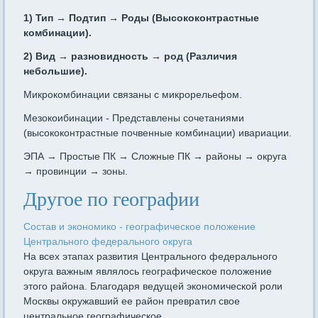
1) Тип → Подтип → Роды (Высококонтрастные
комбинации).
2) Вид → разновидность → род (Различия
небольшие).
Микрокомбинации связаны с микрорельефом.
Мезокоибинации - Представлены сочетаниями
(высококонтрастные почвенные комбинации) ивариации.
ЭПА → Простые ПК → Сложные ПК → районы → округа
→ провинции → зоны.
Другое по географии
Состав и экономико - географическое положение
Центрального федерального округа
На всех этапах развития Центрального федерального
округа важным являлось географическое положение
этого района. Благодаря ведущей эконо­мической роли
Москвы окружавший ее район превратил свое
центральное гео­графическое ...