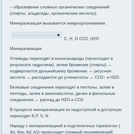
– образование сложных органических соединений
(спирты, альдегиды, органические кислоты).
Минерализация вызывается микроорганизмами.
C, H, O CO2, H2O
Минерализация
Углеводы переходят в моносахариды (происходит в
результате гидролиза), затем брожение (спирты) →
подвергаются дальнейшему брожению → уксусная
кислота → распадается до углекислоты → CO2↑ и H2O.
Белковые соединения переходят в пептоны, затем в
пептиды, затем в аминокислоты, далее в фенольные
соединения → распад до H2O и CO2
В процессе минерализации из недоступной в доступную
переходят K,P, S, N.
Наряду с минерализацией в подстилочных горизонтах (
Ao, Aov, Ad, A1) происходит сложный геохимический