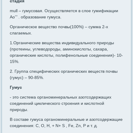
стадия
mull – гумусовая. Осуществляется в слое гумификации
Ao’’’ . образование гумуса.
Органическое вещество почвы(100%) – сумма 2-х
слагаемых.
1.Органические вещества индивидуального природы
(протеины, углеводороды, аминокислоты, сахара,
органические кислоты, полифенольные соединения)- 10-
15%.
2. Группа специфических органических веществ почвы
(гумус) – 90-85%.
Гумус
- это система органоминеральных азотсодержащих
соединений циклического строения и кислотной
природы.
В составе гумуса органоминеральные и азотсодержащие
соединения: C, O, H, + N+ S , Fe, Zn, P и т. д.