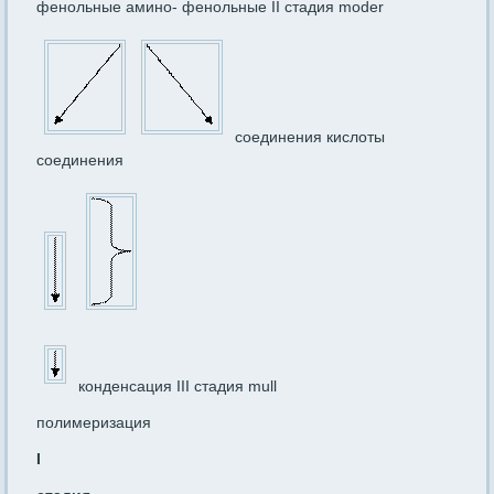
фенольные амино- фенольные II стадия moder
соединения кислоты
соединения
конденсация III стадия mull
полимеризация
I