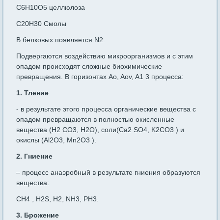
C6H10O5 целлюлоза
C20H30 Смолы
В белковых появляется N2.
Подвергаются воздействию микроорганизмов и с этим
опадом происходят сложные биохимические
превращения. В горизонтах Ao, Aov, A1 3 процесса:
1. Тление
- в результате этого процесса органические вещества с
опадом превращаются в полностью окисленные
вещества (H2 CO3, H2O), соли(Ca2 SO4, K2CO3 ) и
окислы (Al2O3, Mn2O3 ).
2. Гниение
– процесс анаэробный в результате гниения образуются
вещества:
CH4 , H2S, H2, NH3, PH3.
3. Брожение